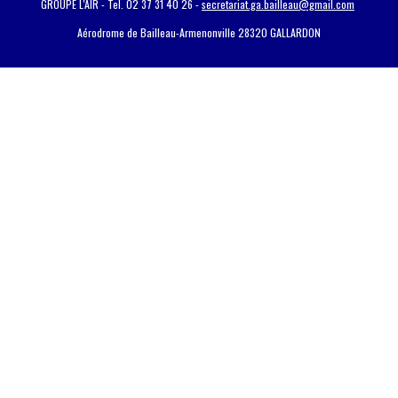
GROUPE L'AIR - Tel. 02 37 31 40 26 -
secretariat.ga.bailleau@gmail.com
Aérodrome de Bailleau-Armenonville 28320 GALLARDON