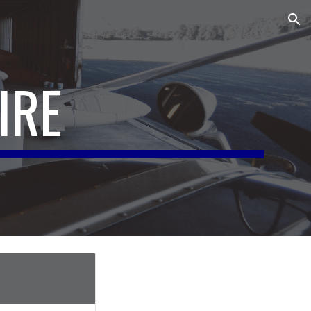
ion
IRE